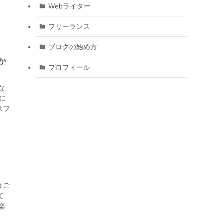
Webライター
フリーランス
ブログの始め方
か
プロフィール
な
に
スフ
うご
て
楽