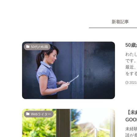
新着記事
50
50代の転職
わた
です
最近
をする
202
【未
Webライター
GOO
未経
談が