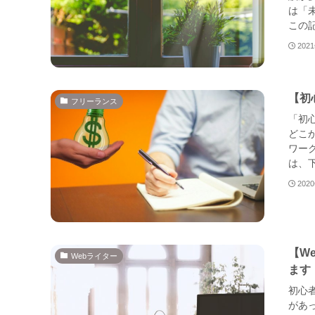
は「
この記
202
【初
フリーランス
「初
どこ
ワー
は、下
202
【W
Webライター
ます
初心
があ