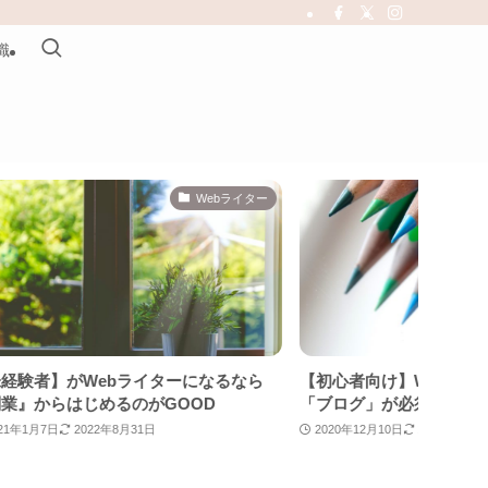
職
Webライター
者】がWebライターになるなら
【初心者向け】Webライター
からはじめるのがGOOD
「ブログ」が必須！履歴書代
月7日
2022年8月31日
2020年12月10日
2022年8月31日