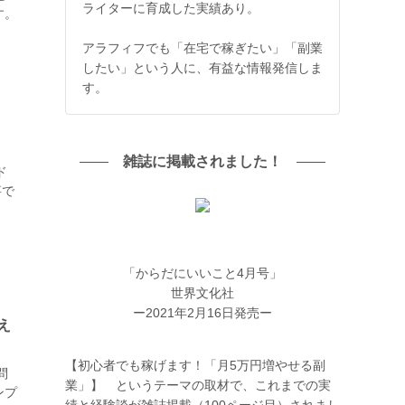
ライターに育成した実績あり。
す。
アラフィフでも「在宅で稼ぎたい」「副業
したい」という人に、有益な情報発信しま
す。
。
雑誌に掲載されました！
ド
事で
「からだにいいこと4月号」
世界文化社
ー2021年2月16日発売ー
え
【初心者でも稼げます！「月5万円増やせる副
問
業」】 というテーマの取材で、これまでの実
ンプ