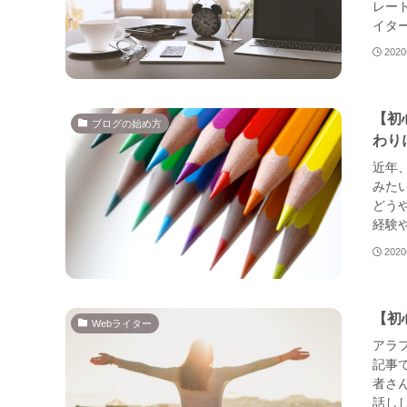
レート
イター
202
【初
ブログの始め方
わり
近年
みた
どう
経験や
202
【初
Webライター
アラ
記事
者さ
話しし