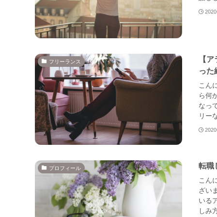
202
【ア
フリーランス
った
こん
ら何
なっ
リーな
202
転職
プロフィール
こん
ざい
いる
しみ方