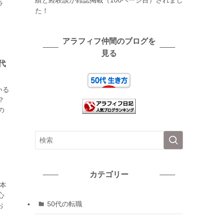
績と経験談が雑誌掲載（100ページ目）されまし
ラ
た！
アラフィフ仲間のブログを
見る
代
いる
？
の
カテゴリー
本
心
50代の転職
お